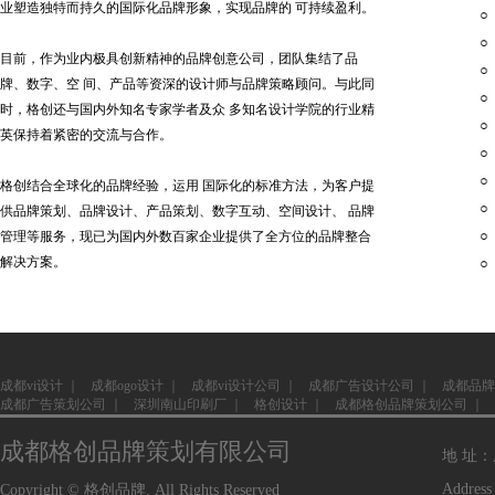
业塑造独特而持久的国际化品牌形象，实现品牌的 可持续盈利。
目前，作为业内极具创新精神的品牌创意公司，团队集结了品
牌、数字、空 间、产品等资深的设计师与品牌策略顾问。与此同
时，格创还与国内外知名专家学者及众 多知名设计学院的行业精
英保持着紧密的交流与合作。
格创结合全球化的品牌经验，运用 国际化的标准方法，为客户提
供品牌策划、品牌设计、产品策划、数字互动、空间设计、 品牌
管理等服务，现已为国内外数百家企业提供了全方位的品牌整合
解决方案。
成都vi设计
｜
成都ogo设计
｜
成都vi设计公司
｜
成都广告设计公司
｜
成都品牌
成都广告策划公司
｜
深圳南山印刷厂
｜
格创设计
｜
成都格创品牌策划公司
｜
成都格创品牌策划有限公司
地 址
Address
Copyright © 格创品牌. All Rights Reserved