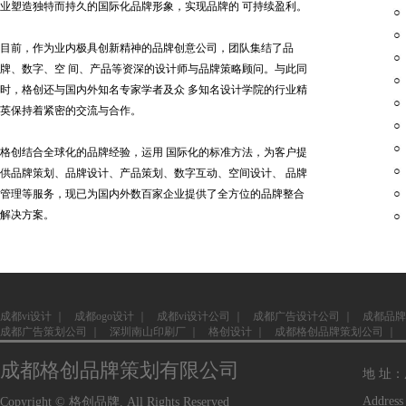
业塑造独特而持久的国际化品牌形象，实现品牌的 可持续盈利。
目前，作为业内极具创新精神的品牌创意公司，团队集结了品
牌、数字、空 间、产品等资深的设计师与品牌策略顾问。与此同
时，格创还与国内外知名专家学者及众 多知名设计学院的行业精
英保持着紧密的交流与合作。
格创结合全球化的品牌经验，运用 国际化的标准方法，为客户提
供品牌策划、品牌设计、产品策划、数字互动、空间设计、 品牌
管理等服务，现已为国内外数百家企业提供了全方位的品牌整合
解决方案。
成都vi设计
｜
成都ogo设计
｜
成都vi设计公司
｜
成都广告设计公司
｜
成都品牌
成都广告策划公司
｜
深圳南山印刷厂
｜
格创设计
｜
成都格创品牌策划公司
｜
成都格创品牌策划有限公司
地 址
Address
Copyright © 格创品牌. All Rights Reserved